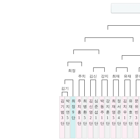
최정
주치
김신
강지
최재
유재
문
김기
김
박
최
주
최
김
심
박
강
최
정
김
유
문
기
지
정
치
병
신
준
동
지
재
서
치
재
유
범
연
9
홍
환
영
섭
주
훈
영
준
우
호
빈
3
5
단
1
5
2
1
1
1
5
4
1
7
3
단
단
단
단
단
단
단
단
단
단
단
단
단