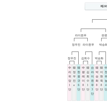
제24
라이쥔푸
판
정우진
라이쥔푸
박승
정우진
김희수
박승화
中
韓
韓
中
韓
台
韓
韓
리
정
한
왕
김
라
박
이
위
우
웅
레
희
이
승
현
앙
진
규
이
수
쥔
화
욱
1
a
6
8
1
푸
8
8
4
단
단
단
단
3
단
단
단