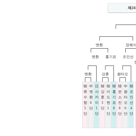
제24
옌환
장웨
옌환
홍기표
조인선
옌환
강훈
왕타오
韓
中
日
韓
韓
韓
韓
中
韓
류
옌
사
강
이
홍
온
왕
조
수
환
카
훈
도
기
소
타
인
항
6
이
3
현
표
진
오
선
5
단
1
단
1
8
8
6
4
단
단
단
단
단
단
단