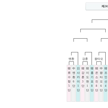
제24
옌환
강훈
왕타오
韓
中
日
韓
韓
韓
韓
中
韓
류
옌
사
강
이
홍
온
왕
조
수
환
카
훈
도
기
소
타
인
항
6
이
3
현
표
진
오
선
5
단
1
단
1
8
8
6
4
단
단
단
단
단
단
단