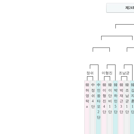
제24
정쉬
이형진
조남균
韓
中
中
韓
韓
韓
韓
韓
허
정
인
이
이
박
박
조
영
쉬
쑹
형
단
하
재
남
락
4
타
진
비
민
근
균
a
단
오
4
1
5
3
1
1
2
단
단
단
단
단
단