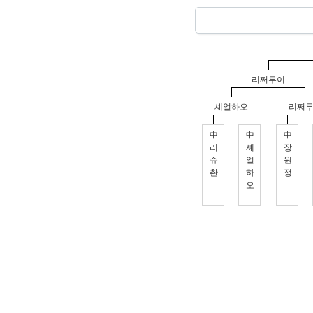
리쩌루이
셰얼하오
리쩌
中
中
中
리
셰
장
슈
얼
원
촨
하
정
오