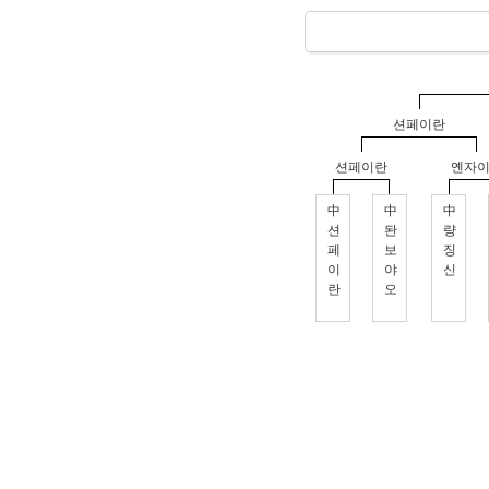
션페이란
션페이란
옌자
中
中
中
션
돤
량
페
보
징
이
야
신
란
오