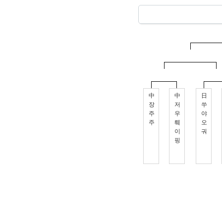
中
中
日
장
저
쑤
주
우
야
주
뤠
오
이
궈
핑