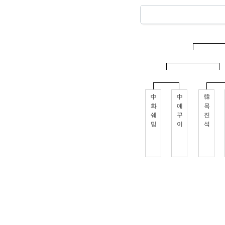
中
中
韓
화
예
목
쉐
꾸
진
밍
이
석