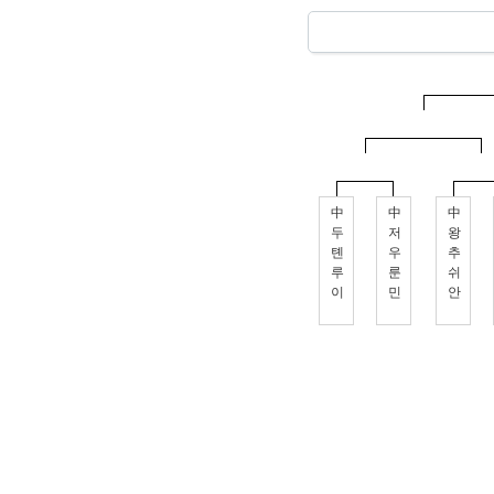
中
中
中
두
저
왕
톈
우
추
루
룬
쉬
이
민
안