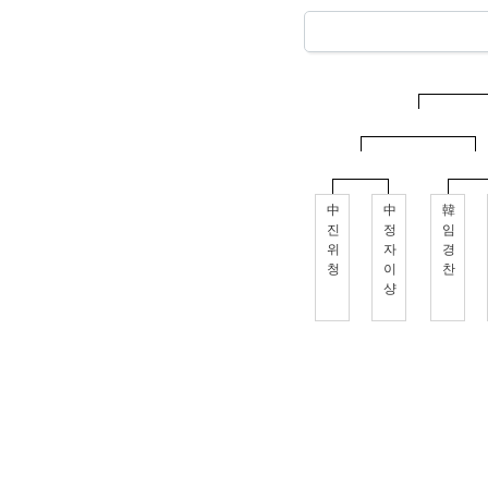
中
中
韓
진
정
임
위
자
경
청
이
찬
샹