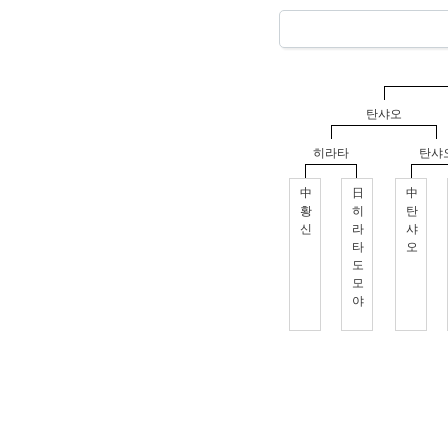
탄샤오
히라타
탄샤
中
日
中
황
히
탄
신
라
샤
타
오
도
모
야