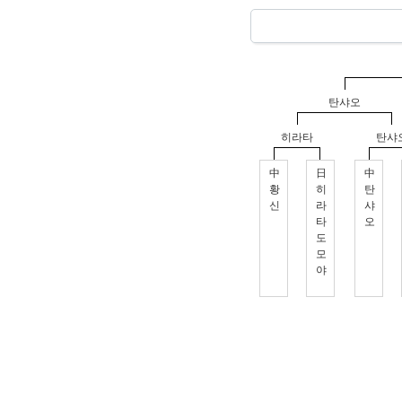
탄샤오
히라타
탄샤
中
日
中
황
히
탄
신
라
샤
타
오
도
모
야