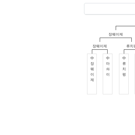
장웨이제
장웨이제
류치
中
中
中
장
마
류
웨
솨
치
이
이
펑
제