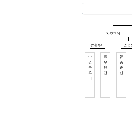
왕춘후이
왕춘후이
안성
中
臺
韓
왕
우
홍
춘
옌
준
후
천
선
이