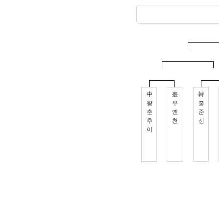
中
臺
韓
왕
우
홍
춘
옌
준
후
천
선
이