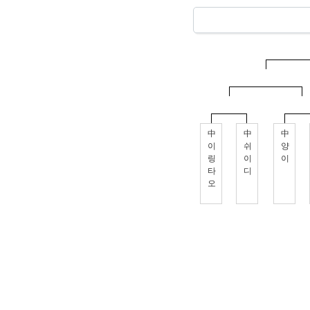
中
中
中
이
쉬
양
링
이
이
타
디
오