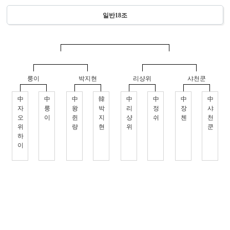
일반18조
룽이
박지현
리샹위
샤천쿤
中
中
中
韓
中
中
中
中
자
룽
왕
박
리
정
장
샤
오
이
쥔
지
샹
쉬
첸
천
위
량
현
위
쿤
하
이