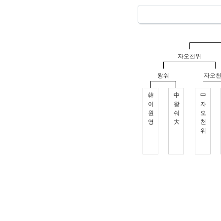
자오천위
왕숴
자오
韓
中
中
이
왕
자
원
숴
오
영
大
천
위