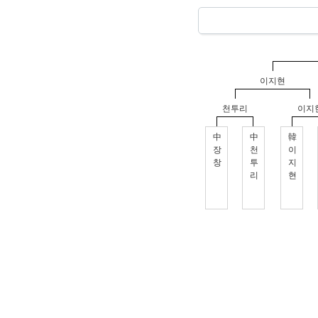
이지현
천투리
이지
中
中
韓
장
천
이
창
투
지
리
현