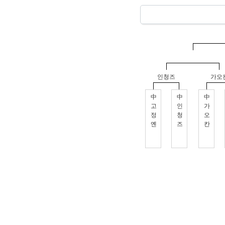
인청즈
가오
中
中
中
고
인
가
정
청
오
옌
즈
칸