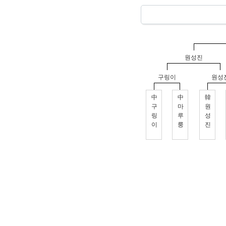
원성진
구링이
원성
中
中
韓
구
마
원
링
루
성
이
룽
진