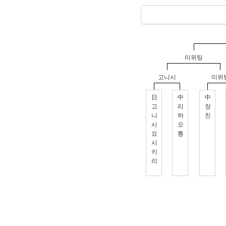
미위팅
고니시
미위
日
中
中
고
리
장
니
하
친
시
오
요
퉁
시
키
리