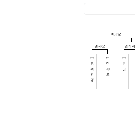
롄샤오
롄샤오
린자
中
中
中
장
롄
퉁
쉬
샤
밍
안
오
밍