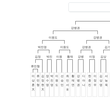
강병권
이원도
강병권
박진영
이원도
강병권
김
김정
박진
이원
황재
강병
이정
김상
류민형
이
류
김
장
박
이
선
최
황
강
디
한
이
김
서
상
민
정
수
진
원
승
민
재
병
아
종
정
상
능
훈
형
현
영
영
도
민
서
연
권
나
진
우
영
욱
大
大
女