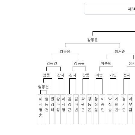
제3
강동윤
강동윤
정서준
엄동건
강동윤
이승민
정
엄동
강다
김다
강동
이승
기민
정서
엄동건
이
엄
원
강
이
김
김
곽
강
황
이
박
기
정
이
서
동
강
다
서
강
다
원
동
진
승
진
민
서
우
영
건
하
정
영
근
빈
근
윤
형
민
솔
찬
준
람
大