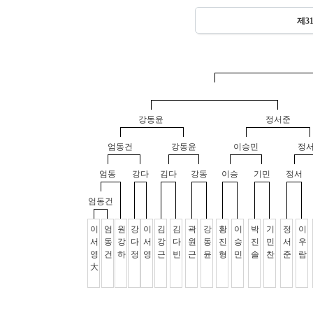
제3
강동윤
정서준
엄동건
강동윤
이승민
정
엄동
강다
김다
강동
이승
기민
정서
엄동건
이
엄
원
강
이
김
김
곽
강
황
이
박
기
정
이
서
동
강
다
서
강
다
원
동
진
승
진
민
서
우
영
건
하
정
영
근
빈
근
윤
형
민
솔
찬
준
람
大