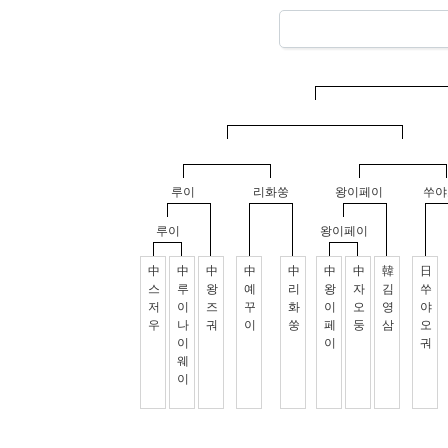
루이
리화쑹
왕이페이
쑤야
루이
왕이페이
中
中
中
中
中
中
中
韓
日
스
루
왕
예
리
왕
자
김
쑤
저
이
즈
꾸
화
이
오
영
야
우
나
궈
이
쑹
페
둥
삼
오
이
이
궈
웨
이