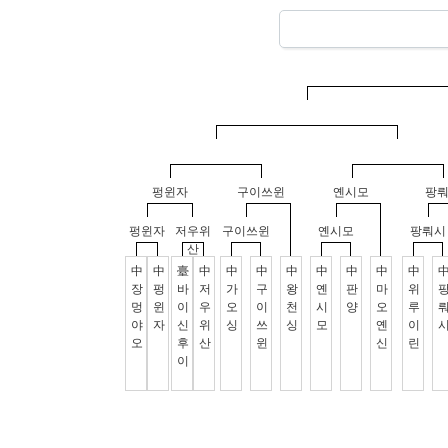
펑윈자
구이쓰윈
옌시모
팡
펑윈자
저우위
구이쓰윈
옌시모
팡뤄시
산
中
中
臺
中
中
中
中
中
中
中
中
장
펑
바
저
가
구
왕
옌
판
마
위
멍
윈
이
우
오
이
천
시
양
오
루
야
자
신
위
싱
쓰
싱
모
옌
이
오
후
산
윈
신
린
이