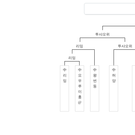
투샤오위
리밍
투샤오위
리밍
中
中
中
中
리
요
왕
허
밍
우
번
양
루
둥
이
훙
@