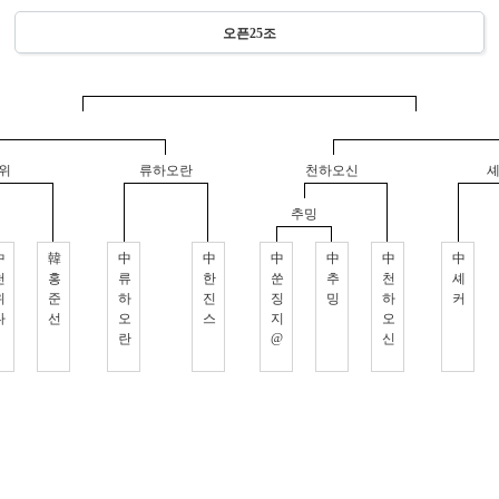
오픈25조
위
류하오란
천하오신
추밍
中
韓
中
中
中
中
中
中
천
홍
류
한
쑨
추
천
셰
위
준
하
진
징
밍
하
커
다
선
오
스
지
오
란
@
신