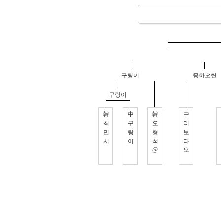
구링이
중하오린
구링이
韓
中
韓
中
최
구
오
리
민
링
형
보
서
이
석
타
@
오