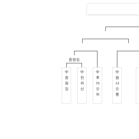
중원징
中
中
中
中
중
천
후
왕
원
위
야
샤
징
선
오
오
위
룽