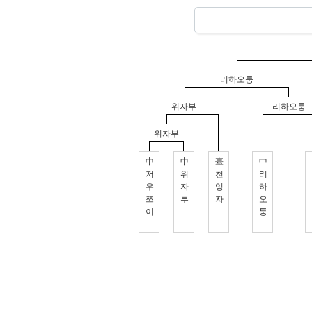
리하오퉁
위자부
리하오퉁
위자부
中
中
臺
中
저
위
천
리
우
자
잉
하
쯔
부
자
오
이
퉁