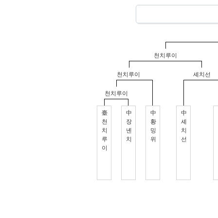
천치루이
천치루이
셰치선
천치루이
臺
中
中
中
천
장
황
셰
치
녠
밍
치
루
치
위
선
이