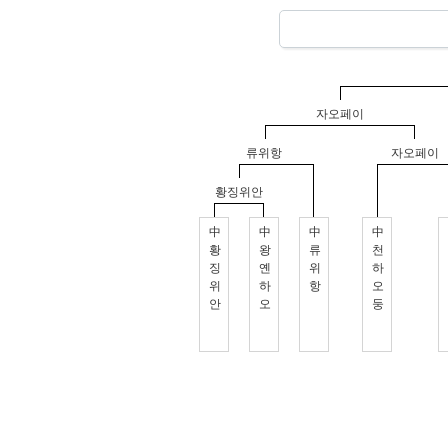
자오페이
류위항
자오페이
황징위안
中
中
中
中
황
왕
류
천
징
옌
위
하
위
하
항
오
안
오
둥