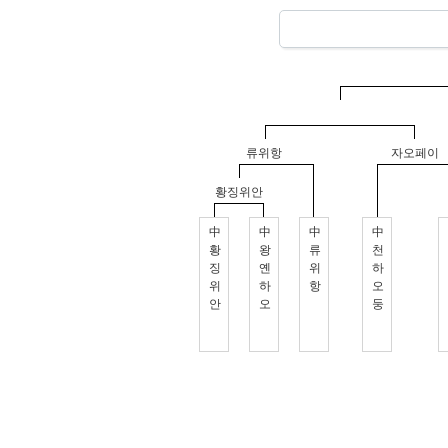
류위항
자오페이
황징위안
中
中
中
中
황
왕
류
천
징
옌
위
하
위
하
항
오
안
오
둥