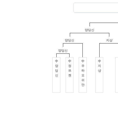
양딩신
양딩신
지샹
양딩신
中
中
中
中
양
정
우
지
딩
쯔
하
샹
신
젠
오
쉬
안