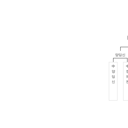
양딩신
中
양
딩
신