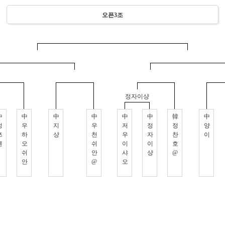
오픈3조
정자이샹
中
中
中
中
中
中
韓
中
정
우
지
우
저
정
정
양
쯔
하
샹
천
우
자
찬
이
젠
오
쉬
이
이
호
쉬
안
샤
샹
@
안
@
오