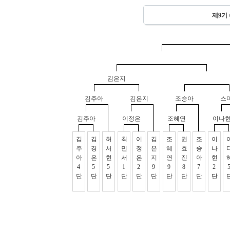
제9기 
김은지
김주아
김은지
조승아
스
김주아
이정은
조혜연
이나
김
김
허
최
이
김
조
권
조
이
주
경
서
민
정
은
혜
효
승
나
아
은
현
서
은
지
연
진
아
현
4
5
5
1
2
9
9
8
7
2
단
단
단
단
단
단
단
단
단
단