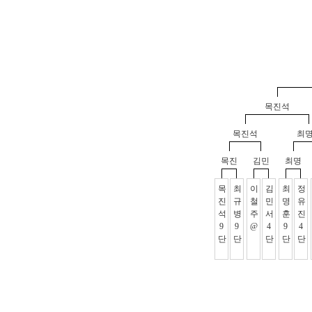
목진석
목진석
최
목진
김민
최명
목
최
이
김
최
정
진
규
철
민
명
유
석
병
주
서
훈
진
9
9
@
4
9
4
단
단
단
단
단