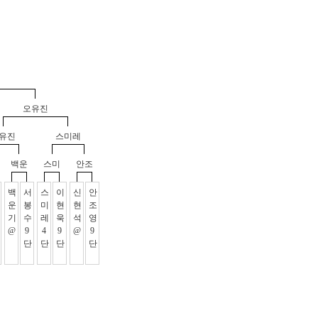
오유진
유진
스미레
백운
스미
안조
백
서
스
이
신
안
운
봉
미
현
현
조
기
수
레
욱
석
영
@
9
4
9
@
9
단
단
단
단