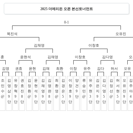
2025 더메리든 오픈 본선토너먼트
0-1
목진석
오유진
김채영
이창호
명훈
윤현석
김채영
이창호
김다영
오
김영
권효
윤현
김채
최환
이창
유주
김다
허서
오유
조
김
유
권
김
윤
김
김
최
김
이
양
류
유
김
김
김
허
오
김
민
영
창
효
정
현
채
명
환
경
창
건
승
주
은
다
정
서
유
주
수
삼
혁
진
환
석
영
완
영
은
호
9
민
현
지
영
선
현
진
아
@
9
9
8
@
9
9
8
@
5
9
단
@
3
9
5
@
5
9
4
단
단
단
단
단
단
단
단
단
단
단
단
단
단