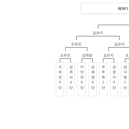
제30
김은지
오유진
김은지
오유진
김채영
김은지
조
오
김
이
김
유
김
김
유
주
민
채
주
은
다
진
아
진
영
현
지
영
9
4
8
9
3
9
5
단
단
단
단
단
단
단