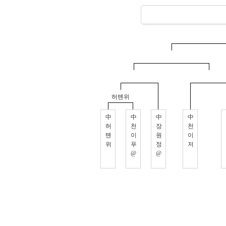
허톈위
中
中
中
中
허
천
장
천
톈
이
원
이
위
푸
정
저
@
@