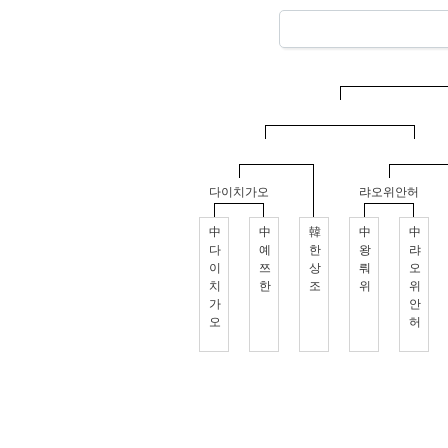
다이치가오
랴오위안허
中
中
韓
中
中
다
예
한
왕
랴
이
쯔
상
뤄
오
치
한
조
위
위
가
안
오
허