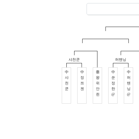
샤천쿤
허톈닝
中
中
臺
中
中
샤
정
왕
쑨
허
천
쯔
위
정
톈
쿤
젠
안
한
닝
쥔
@
@