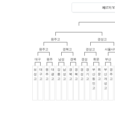
제17기 Y
원주고
경성고
원주고
경북고
경성고
서울사
대구
원주
남성
경북
경성
휘문
부산
보
대
원
대
강
남
경
경
경
경
부
휘
부
경
성
구
주
광
릉
성
북
복
성
기
산
문
산
주
고
고
고
고
고
고
고
고
고
고
동
고
개
고
인
성
고
고