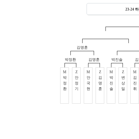
23-2
김명훈
박정환
김명훈
박진솔
김
M
Z
M
Z
M
Z
M
박
안
안
김
박
변
김
정
정
국
명
진
상
진
환
기
현
훈
솔
일
휘