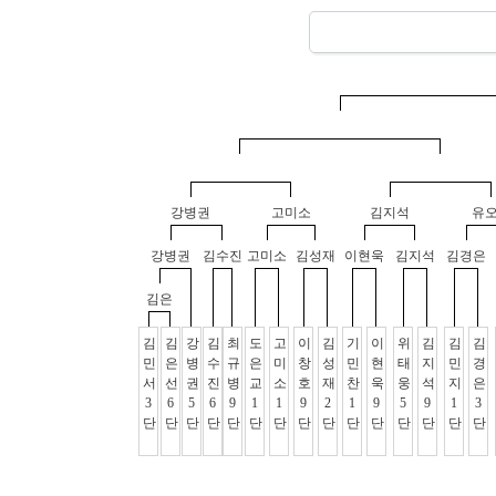
강병권
고미소
김지석
유
강병권
김수진
고미소
김성재
이현욱
김지석
김경은
김은
김
김
강
김
최
도
고
이
김
기
이
위
김
김
김
민
은
병
수
규
은
미
창
성
민
현
태
지
민
경
서
선
권
진
병
교
소
호
재
찬
욱
웅
석
지
은
3
6
5
6
9
1
1
9
2
1
9
5
9
1
3
단
단
단
단
단
단
단
단
단
단
단
단
단
단
단