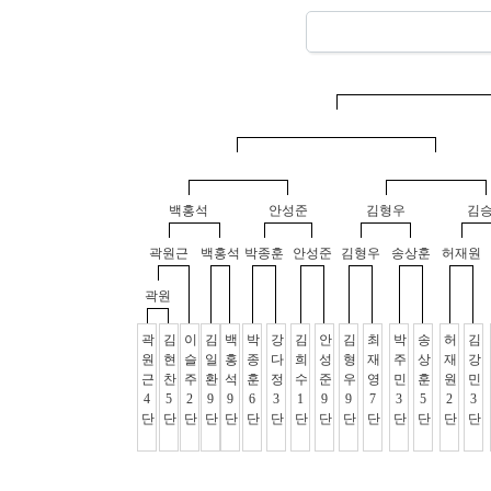
백홍석
안성준
김형우
김
곽원근
백홍석
박종훈
안성준
김형우
송상훈
허재원
곽원
곽
김
이
김
백
박
강
김
안
김
최
박
송
허
김
원
현
슬
일
홍
종
다
희
성
형
재
주
상
재
강
근
찬
주
환
석
훈
정
수
준
우
영
민
훈
원
민
4
5
2
9
9
6
3
1
9
9
7
3
5
2
3
단
단
단
단
단
단
단
단
단
단
단
단
단
단
단