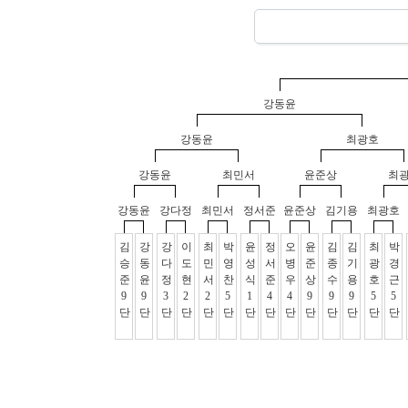
강동윤
강동윤
최광호
강동윤
최민서
윤준상
최
강동윤
강다정
최민서
정서준
윤준상
김기용
최광호
김
강
강
이
최
박
윤
정
오
윤
김
김
최
박
승
동
다
도
민
영
성
서
병
준
종
기
광
경
준
윤
정
현
서
찬
식
준
우
상
수
용
호
근
9
9
3
2
2
5
1
4
4
9
9
9
5
5
단
단
단
단
단
단
단
단
단
단
단
단
단
단